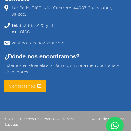
Isla Perim 3160, Villa Guerrero, 44987 Guadalajara,
Jalisco.
tel.
3333673420 y 21
ext.
8100
ventas.ctapatia@krafir.mx
¿Dónde nos encontramos?
Estamos en Guadalajara, Jalisco, su zona metropolitana y
alrededores.
Contáctanos
© 2021 Derechos Reservados Cartonera
Aviso de privacidad
Tapatía.